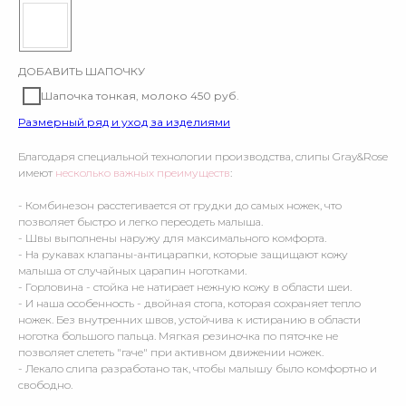
ДОБАВИТЬ ШАПОЧКУ
Шапочка тонкая, молоко 450 руб.
Размерный ряд и уход за изделиями
Благодаря специальной технологии производства, слипы Gray&Rose
имеют
несколько важных преимуществ
:
- Комбинезон расстегивается от грудки до самых ножек, что
позволяет быстро и легко переодеть малыша.
- Швы выполнены наружу для максимального комфорта.
- На рукавах клапаны-антицарапки, которые защищают кожу
малыша от случайных царапин ноготками.
- Горловина - стойка не натирает нежную кожу в области шеи.
- И наша особенность - двойная стопа, которая сохраняет тепло
ножек. Без внутренних швов, устойчива к истиранию в области
ноготка большого пальца. Мягкая резиночка по пяточке не
позволяет слететь "гаче" при активном движении ножек.
- Лекало слипа разработано так, чтобы малышу было комфортно и
свободно.