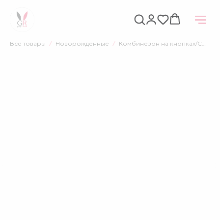
НАЗАД
Все товары
Новорожденные
Комбинезон на кнопках/Слип, вышивка Яблочко