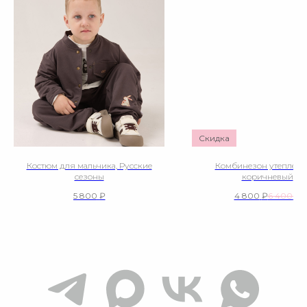
Скидка
Костюм для мальчика, Русские
Комбинезон утепленн
сезоны
коричневый
5 800
₽
4 800
₽
6 400
₽