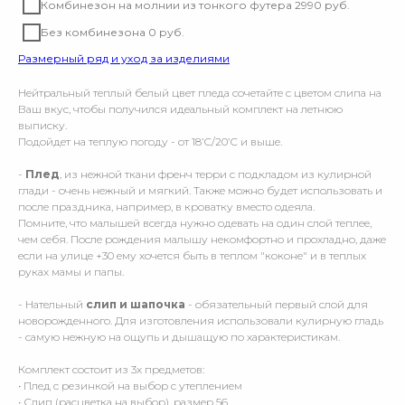
Комбинезон на молнии из тонкого футера 2990 руб.
Без комбинезона 0 руб.
Размерный ряд и уход за изделиями
Нейтральный теплый белый цвет пледа сочетайте с цветом слипа на
Ваш вкус, чтобы получился идеальный комплект на летнюю
выписку.
Подойдет на теплую погоду - от 18’С/20’С и выше.
-
Плед
, из нежной ткани френч терри с подкладом из кулирной
глади - очень нежный и мягкий. Также можно будет использовать и
после праздника, например, в кроватку вместо одеяла.
Помните, что малышей всегда нужно одевать на один слой теплее,
чем себя. После рождения малышу некомфортно и прохладно, даже
если на улице +30 ему хочется быть в теплом "коконе" и в теплых
руках мамы и папы.
- Нательный
слип и шапочка
- обязательный первый слой для
новорожденного. Для изготовления использовали кулирную гладь
- самую нежную на ощупь и дышащую по характеристикам.
Комплект состоит из 3х предметов:
• Плед с резинкой на выбор с утеплением
• Слип (расцветка на выбор), размер 56