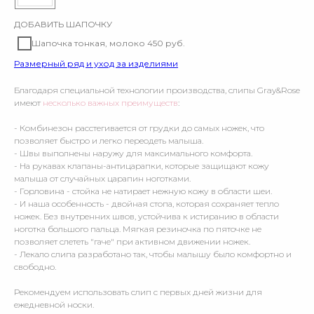
ДОБАВИТЬ ШАПОЧКУ
Шапочка тонкая, молоко 450 руб.
Размерный ряд и уход за изделиями
Благодаря специальной технологии производства, слипы Gray&Rose
имеют
несколько важных преимуществ
:
- Комбинезон расстегивается от грудки до самых ножек, что
позволяет быстро и легко переодеть малыша.
- Швы выполнены наружу для максимального комфорта.
- На рукавах клапаны-антицарапки, которые защищают кожу
малыша от случайных царапин ноготками.
- Горловина - стойка не натирает нежную кожу в области шеи.
- И наша особенность - двойная стопа, которая сохраняет тепло
ножек. Без внутренних швов, устойчива к истиранию в области
ноготка большого пальца. Мягкая резиночка по пяточке не
позволяет слететь "гаче" при активном движении ножек.
- Лекало слипа разработано так, чтобы малышу было комфортно и
свободно.
Рекомендуем использовать слип с первых дней жизни для
ежедневной носки.