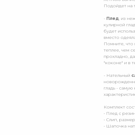
Подойдет на т
-
Плед
, из н
кулирной глад
будет использ
вместо одеяла
Помните, что
теплее, чем 
прохладно, да
"коконе" и в 
- Нательный
с
новорожденно
гладь - саму
характеристи
Комплект сост
• Плед с рези
• Слип, размер
• Шапочка нат