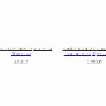
олка женская коричневая,
Комбинезон из тонко
Яблонька
с капюшоном, Русск
3 200
₽
2 990
₽