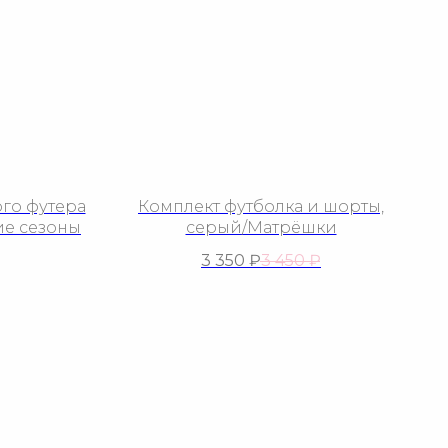
го футера
Комплект футболка и шорты,
ие сезоны
серый/Матрёшки
3 350
₽
3 450
₽