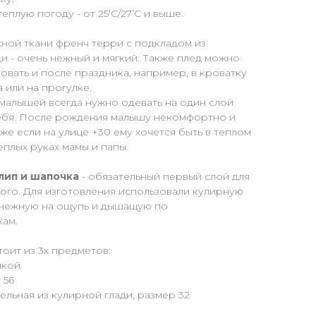
еплую погоду - от 25’С/27’С и выше.
ежной ткани френч терри с подкладом из
и - очень нежный и мягкий. Также плед можно
овать и после праздника, например, в кроватку
 или на прогулке.
 малышей всегда нужно одевать на один слой
себя. После рождения малышу некомфортно и
же если на улице +30 ему хочется быть в теплом
теплых руках мамы и папы.
лип и шапочка
- обязательный первый слой для
го. Для изготовления использовали кулирную
ю нежную на ощупь и дышащую по
кам.
оит из 3х предметов:
нкой
 56
ельная из кулирной глади, размер 32