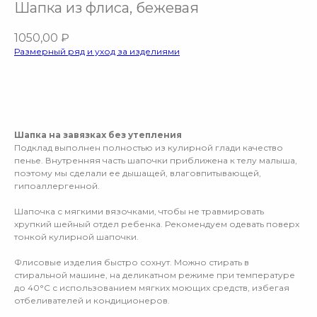
Шапка из флиса, бежевая
1050,00
₽
Размерный ряд и уход за изделиями
Добавить в корзину
Шапка на завязках без утепления
Подклад выполнен полностью из кулирной глади качество
пенье. Внутренняя часть шапочки приближена к телу малыша,
поэтому мы сделали ее дышащей, влаговпитывающей,
гипоаллергенной.
Шапочка с мягкими вязочками, чтобы не травмировать
хрупкий шейный отдел ребенка. Рекомендуем одевать поверх
тонкой кулирной шапочки.
Флисовые изделия быстро сохнут. Можно стирать в
стиральной машине, на деликатном режиме при температуре
до 40°C с использованием мягких моющих средств, избегая
отбеливателей и кондиционеров.